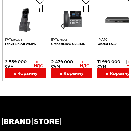
IP-Телефон
IP-Телефон
IP-ATC
Fanvil Linkvil W611W
Grandstream GRP2616
Yeastar P550
2 559 000
2 479 000
11 990 000
|
с
|
с
|
с
сум
НДС
сум
НДС
сум
Н
в Корзину
в Корзину
в Корзину