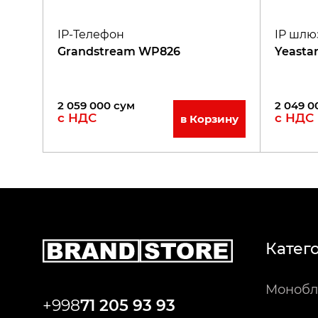
IP-Телефон
IP шлю
Grandstream WP826
Yeasta
2 059 000
сум
2 049 0
с НДС
с НДС
в Корзину
Катег
Монобл
+998
71 205 93 93