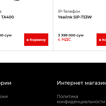
з
IP-Телефон
r ТА400
Yealink SIP-T53W
00
сум
3 399 000
сум
с НДС
в Корзину
в К
ории
Интернет магази
оки
Политика
конфиденциальности