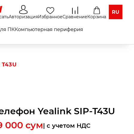
RU
сать
Авторизация
Избранное
Сравнение
Корзина
ля ПК
Компьютерная периферия
 T43U
Телефон Yealink SIP-T43U
9 000
сум
| c учетом НДС