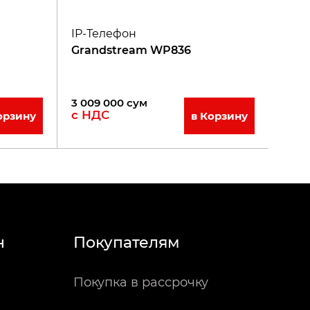
IP-Телефон
Grandstream WP836
3 009 000
сум
с НДС
орзину
в Корзину
н
Покупателям
Покупка в рассрочку