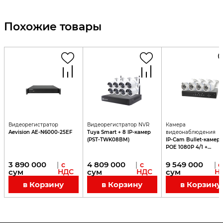
Похожие товары
Видеорегистратор
Видеорегистратор NVR
Камера
Aevision AE-N6000-25EF
Tuya Smart + 8 IP-камер
видеонаблюдения
(PST-TWK08BM)
IP-Cam Bullet-камер
POE 1080P 4/1 +
видеорегистратор N
POE
3 890 000
4 809 000
9 549 000
|
с
|
с
|
с
сум
НДС
сум
НДС
сум
Н
в Корзину
в Корзину
в Корзину