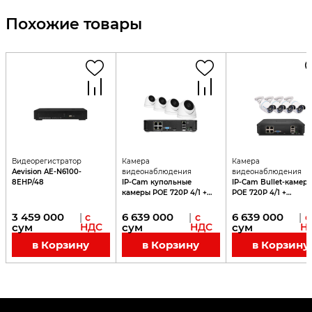
Похожие товары
Видеорегистратор
Камера
Камера
Aevision AE-N6100-
видеонаблюдения
видеонаблюдения
8EHP/48
IP-Cam купольные
IP-Cam Bullet-камер
камеры POE 720P 4/1 +
POE 720P 4/1 +
видеорегистратор NVR
видеорегистратор N
POE
POE
3 459 000
6 639 000
6 639 000
|
с
|
с
|
с
сум
НДС
сум
НДС
сум
Н
в Корзину
в Корзину
в Корзину