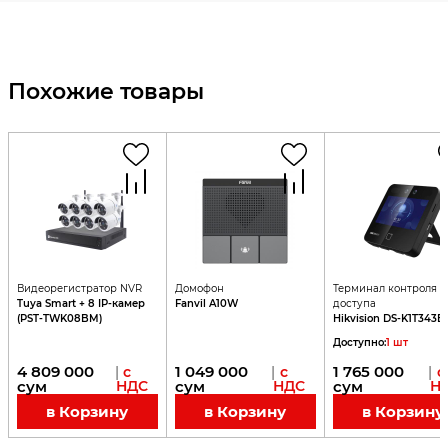
Похожие товары
Видеорегистратор NVR
Домофон
Терминал контроля
Tuya Smart + 8 IP-камер
Fanvil A10W
доступа
(PST-TWK08BM)
Hikvision DS-K1T343
Доступно
:
1
шт
4 809 000
1 049 000
1 765 000
|
с
|
с
|
с
сум
НДС
сум
НДС
сум
Н
в Корзину
в Корзину
в Корзину