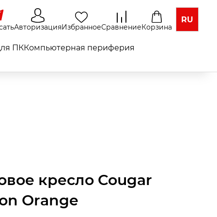
RU
сать
Авторизация
Избранное
Сравнение
Корзина
ля ПК
Компьютерная периферия
овое кресло Cougar
ion Orange