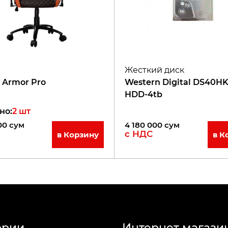
Жесткий диск
 Armor Pro
Western Digital DS40HK
HDD-4tb
но
:
2
шт
00
сум
4 180 000
сум
с НДС
в Корзину
в К
ории
Интернет магази