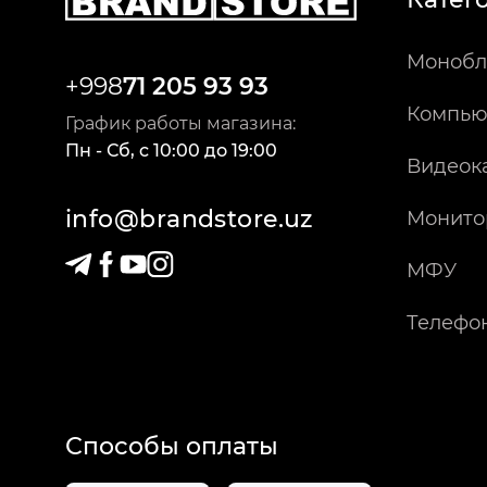
Монобл
+998
71 205 93 93
Компью
График работы магазина:
Пн - Сб
,
c
10:00
до
19:00
Видеок
info@brandstore.uz
Монито
МФУ
Телефо
Способы оплаты