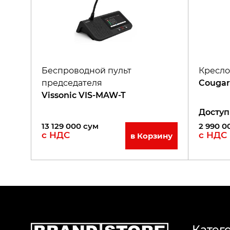
Беспроводной пульт
Кресло
председателя
Cougar
Vissonic VIS-MAW-T
Доступ
13 129 000
сум
2 990 0
с НДС
с НДС
в Корзину
Катег