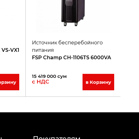
Источник бесперебойного
 VS-VX1
питания
FSP Champ CH-1106TS 6000VA
15 419 000
сум
с НДС
орзину
в Корзину
н
Покупателям