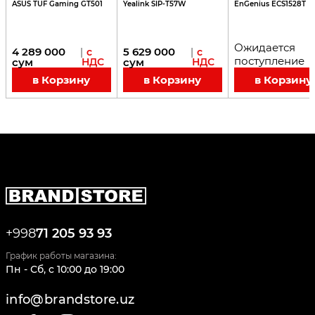
ASUS TUF Gaming GT501
Yealink SIP-T57W
EnGenius ECS1528T
Ожидается
4 289 000
5 629 000
|
с
|
с
поступление
сум
НДС
сум
НДС
в Корзину
в Корзину
в Корзину
+998
71 205 93 93
График работы магазина:
Пн - Сб
,
c
10:00
до
19:00
info@brandstore.uz