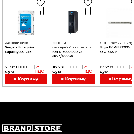
Жесткий диск
Источник
Управляемый коммут
Seagate Enterprise
бесперебойного питания
Ruijie RG-NBS3200-
Capacity 2.5" 2TB
ION G-6000 LCD v2
48GT4XS-P
6KVA/6000W
7 369 000
16 770 000
17 799 000
|
с
|
с
|
с
сум
НДС
сум
НДС
сум
Н
в Корзину
в Корзину
в Корзину