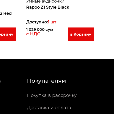
Умные аудиоочки
Rapoo Z1 Style Black
2 Red
Доступно
:
1
шт
1 029 000
сум
с НДС
орзину
в Корзину
н
Покупателям
Покупка в рассрочку
Доставка и оплата