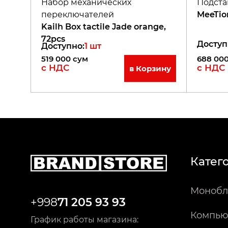
Набор механических
Подста
переключателей
MeeTio
Kailh Box tactile Jade orange,
72pcs
Доступ
Доступно
:
1
шт
519 000
сум
688 00
с НДС
с НДС
в Корзину
Катег
Монобл
+998
71 205 93 93
Компью
График работы магазина: