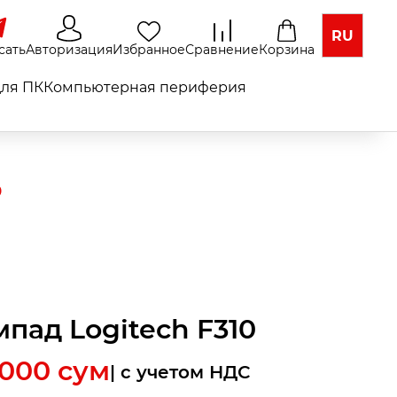
RU
сать
Авторизация
Избранное
Сравнение
Корзина
ля ПК
Компьютерная периферия
0
мпад Logitech F310
 000
сум
| c учетом НДС