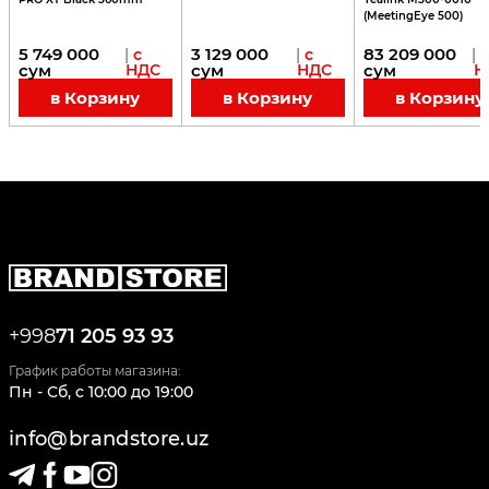
(MeetingEye 500)
5 749 000
3 129 000
83 209 000
|
с
|
с
|
сум
НДС
сум
НДС
сум
Н
в Корзину
в Корзину
в Корзину
+998
71 205 93 93
График работы магазина:
Пн - Сб
,
c
10:00
до
19:00
info@brandstore.uz