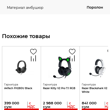
Поролон
Материал амбушюр
Похожие товары
Гарнитура
Гарнитура
Гарнитура
A4Tech FH280U Black
Razer Kitty V2 Pro 7.1 RGB
Razer Blackshark V2 X
White
399 000
2 988 000
841 000
|
с
|
с
|
с
сум
НДС
сум
НДС
сум
НД