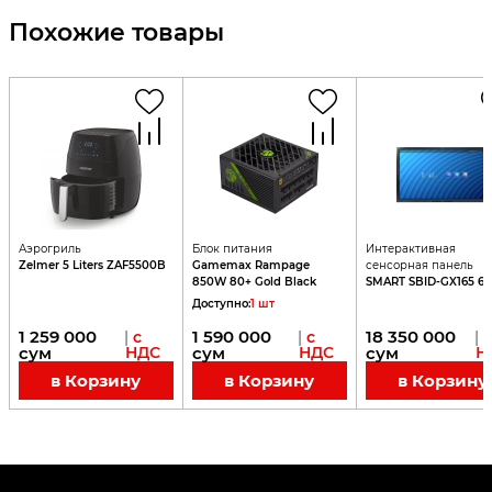
Похожие товары
Аэрогриль
Блок питания
Интерактивная
Zelmer 5 Liters ZAF5500B
Gamemax Rampage
сенсорная панель
850W 80+ Gold Black
SMART SBID-GX165 65
Доступно
:
1
шт
1 259 000
1 590 000
18 350 000
|
с
|
с
|
с
сум
НДС
сум
НДС
сум
Н
в Корзину
в Корзину
в Корзину