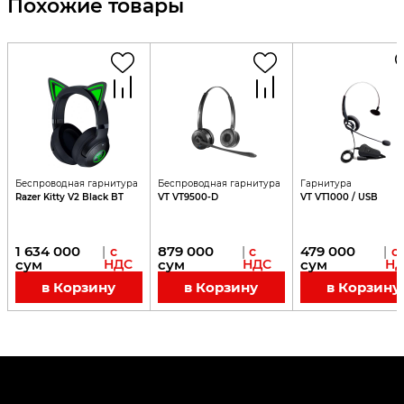
Похожие товары
Беспроводная гарнитура
Беспроводная гарнитура
Гарнитура
Razer Kitty V2 Black BT
VT VT9500-D
VT VT1000 / USB
1 634 000
879 000
479 000
|
с
|
с
|
с
сум
НДС
сум
НДС
сум
НД
в Корзину
в Корзину
в Корзину