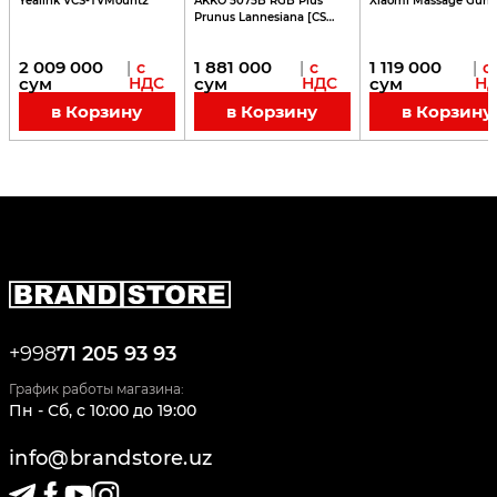
Yealink VCS-TVMount2
AKKO 5075B RGB Plus
Xiaomi Massage Gun 
Prunus Lannesiana [CS
Silver]
2 009 000
1 881 000
1 119 000
|
с
|
с
|
с
сум
НДС
сум
НДС
сум
Н
в Корзину
в Корзину
в Корзину
+998
71 205 93 93
График работы магазина:
Пн - Сб
,
c
10:00
до
19:00
info@brandstore.uz