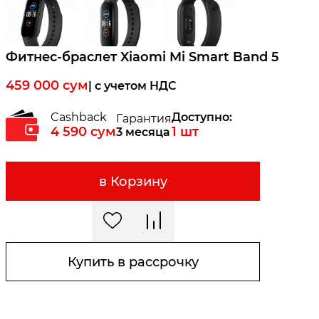
Фитнес-браслет Xiaomi Mi Smart Band 5
459 000
сум
| c учетом НДС
Cashback
Доступно:
Гарантия
4 590
сум
1
шт
3 месяца
в Корзину
Купить в рассрочку