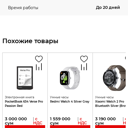
До 20 дней
Время работы
Похожие товары
Электронная книга
Умные часы
Умные часы
PocketBook 634 Verse Pro
Redmi Watch 4 Silver Gray
Xiaomi Watch 2 Pro
Passion Red
Bluetooth Silver (Bro
Leather Strap)
3 000 000
1 559 000
3 190 000
|
с
|
с
|
с
сум
НДС
сум
НДС
сум
Н