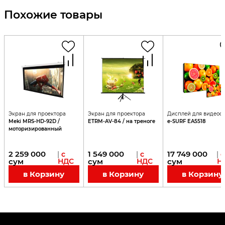
Похожие товары
Экран для проектора
Экран для проектора
Дисплей для видеос
Meki MRS-HD-92D /
ETRM-AV-84 / на треноге
e-SURF EA5518
моторизированный
2 259 000
1 549 000
17 749 000
|
с
|
с
|
с
сум
НДС
сум
НДС
сум
Н
в Корзину
в Корзину
в Корзину