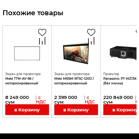
Похожие товары
Экран для проектора
Экран для проектора
Проектор
Meki TTM-AV-96 /
Meki MRSM-NTSC-120D /
Panasonic PT-MZ13K
моторизированный
моторизированный
(без линзы)
8 249 000
2 399 000
220 849 000
|
с
|
с
|
сум
НДС
сум
НДС
сум
Н
в Корзину
в Корзину
в Корзину