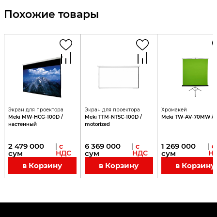
Похожие товары
Экран для проектора
Экран для проектора
Хромакей
Meki MW-HCG-100D /
Meki TTM-NTSC-100D /
Meki TW-AV-70MW / 9
настенный
motorized
2 479 000
6 369 000
1 269 000
|
с
|
с
|
с
сум
НДС
сум
НДС
сум
Н
в Корзину
в Корзину
в Корзину