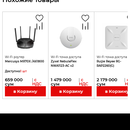
Wi-Fi роутер
Wi-Fi точка доступа
Wi-Fi точка доступа
Mercusys MR70X /AX1800
Zyxel NebulaFlex
Ruijie Reyee RG-
NWA1123-AC v2
RAP2260(G)
Доступно
:
1
шт
659 000
1 479 000
2 179 000
|
с
|
с
|
с
сум
НДС
сум
НДС
сум
Н
в Корзину
в Корзину
в Корзину