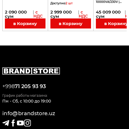
10000VA/230V |
Доступно
:
2
шт
SRV10KRILRK
2 090 000
2 999 000
45 009 000
|
с
|
с
|
сум
НДС
сум
НДС
сум
Н
в Корзину
в Корзину
в Корзину
+998
71 205 93 93
График работы магазина:
Пн - Сб
,
c
10:00
до
19:00
info@brandstore.uz