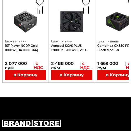
Блок питания
Блок питания
Блок питания
1ST Player NGDP Gold
Aerocool KCAS PLUS
Gamemax GX850 PR
1000W [HA-1000BA4]
1200GM 1200W 80Plus
Black Modular
Gold
2 077 000
2 488 000
1 669 000
|
с
|
с
|
с
сум
НДС
сум
НДС
сум
Н
в Корзину
в Корзину
в Корзину