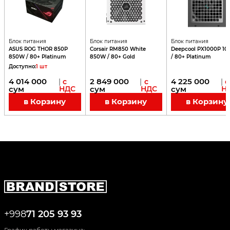
Блок питания
Блок питания
Блок питания
ASUS ROG THOR 850P
Corsair RM850 White
Deepcool PX1000P 1
850W / 80+ Platinum
850W / 80+ Gold
/ 80+ Platinum
Доступно
:
1
шт
4 014 000
2 849 000
4 225 000
|
с
|
с
|
с
сум
НДС
сум
НДС
сум
Н
в Корзину
в Корзину
в Корзину
+998
71 205 93 93