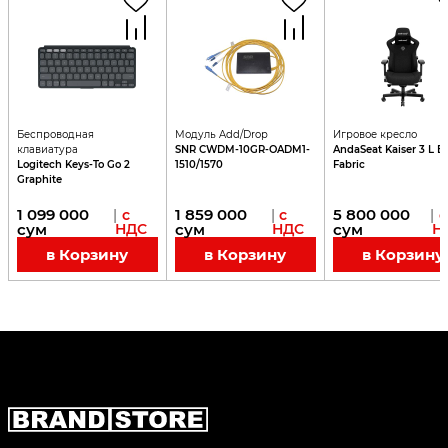
Беспроводная
Модуль Add/Drop
Игровое кресло
клавиатура
SNR CWDM-10GR-OADM1-
AndaSeat Kaiser 3 L B
Logitech Keys-To Go 2
1510/1570
Fabric
Graphite
1 099 000
1 859 000
5 800 000
|
с
|
с
|
с
сум
НДС
сум
НДС
сум
Н
в Корзину
в Корзину
в Корзину