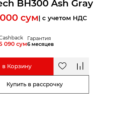
ech BH300 Ash Gray
 000
сум
| c учетом НДС
Cashback
Гарантия
5 090
сум
6 месяцев
в Корзину
Купить в рассрочку