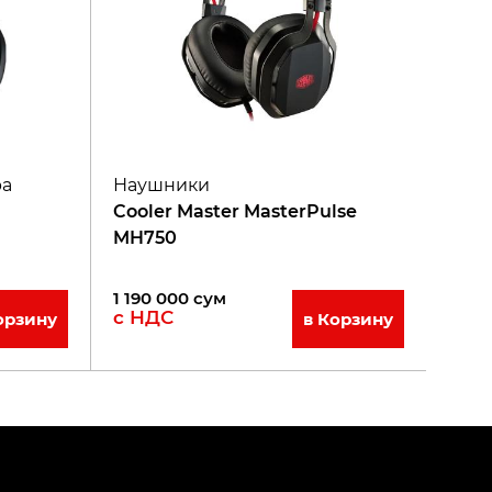
ра
Наушники
Cooler Master MasterPulse
MH750
1 190 000
сум
с НДС
орзину
в Корзину