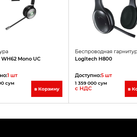
ура
Беспроводная гарниту
k WH62 Mono UC
Logitech H800
но
:
1
шт
Доступно
:
5
шт
00
сум
1 359 000
сум
с НДС
в Корзину
в К