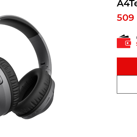
A4T
509