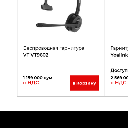
Беспроводная гарнитура
Гарнит
VT VT9602
Yealin
Доступ
1 159 000
сум
2 569 0
с НДС
с НДС
в Корзину