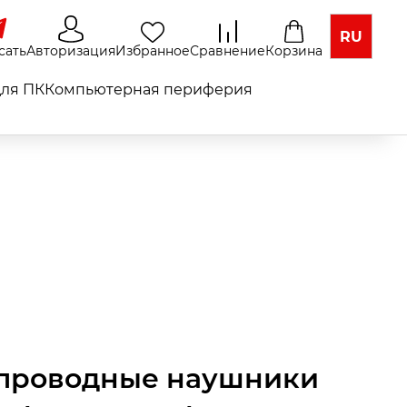
RU
сать
Авторизация
Избранное
Сравнение
Корзина
ля ПК
Компьютерная периферия
проводные наушники