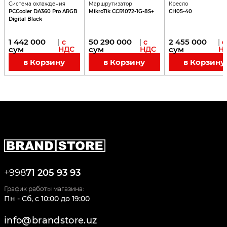
Система охлаждения
Маршрутизатор
Кресло
PCCooler DA360 Pro ARGB
MikroTik CCR1072-1G-8S+
CH05-40
Digital Black
1 442 000
50 290 000
2 455 000
|
с
|
с
|
с
сум
НДС
сум
НДС
сум
Н
в Корзину
в Корзину
в Корзину
+998
71 205 93 93
График работы магазина:
Пн - Сб
,
c
10:00
до
19:00
info@brandstore.uz