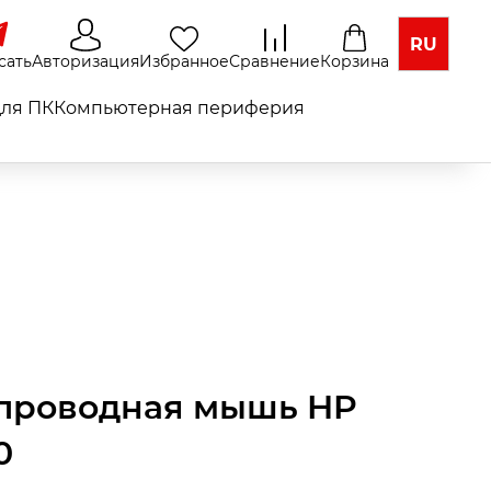
RU
сать
Авторизация
Избранное
Сравнение
Корзина
ля ПК
Компьютерная периферия
проводная мышь HP
0