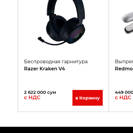
Беспроводная гарнитура
Выпрям
Razer Kraken V4
Redmon
2 622 000
сум
449 00
с НДС
с НДС
в Корзину