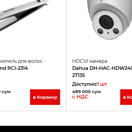
итель для волос
HDCVI камера
d RCI-2314
Dahua DH-HAC-HDW240
27135
Доступно
:
1
шт
0
сум
489 000
сум
с НДС
в Корзину
в К