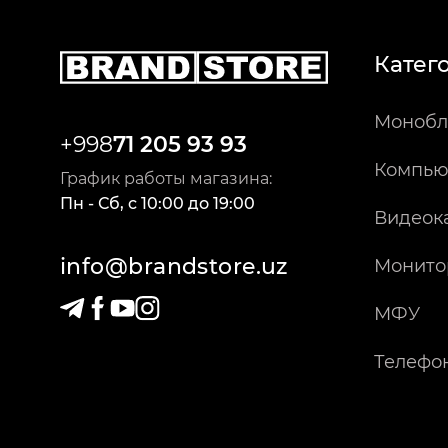
Катег
Монобл
+998
71 205 93 93
Компью
График работы магазина:
Пн - Сб
,
c
10:00
до
19:00
Видеок
info@brandstore.uz
Монито
МФУ
Телефо