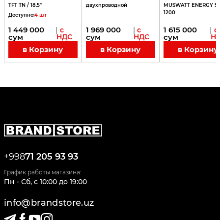
TFT TN / 18.5"
двухпроводной
MUSWATT ENERGY S
1200
Доступно
:
4
шт
1 449 000
1 969 000
1 615 000
|
с
|
с
|
с
сум
НДС
сум
НДС
сум
Н
в Корзину
в Корзину
в Корзину
+998
71 205 93 93
График работы магазина:
Пн - Сб
,
c
10:00
до
19:00
info@brandstore.uz