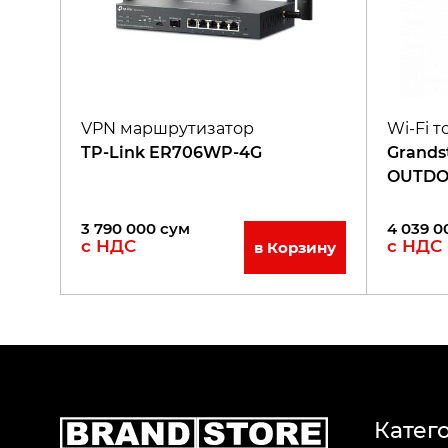
VPN маршрутизатор
Wi-Fi т
TP-Link ER706WP-4G
Grand
OUTD
3 790 000
сум
4 039 0
с НДС
с НДС
в Корзину
Катег