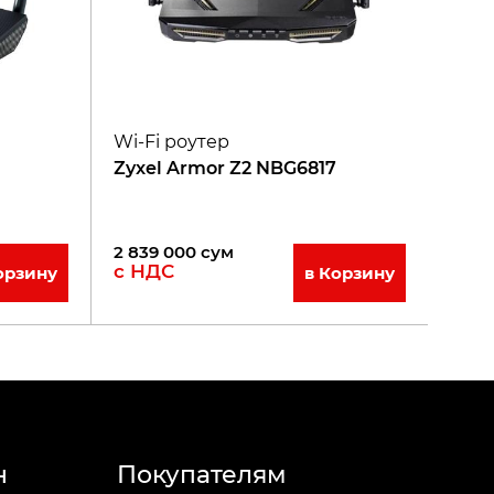
Wi-Fi роутер
Zyxel Armor Z2 NBG6817
2 839 000
сум
с НДС
орзину
в Корзину
н
Покупателям