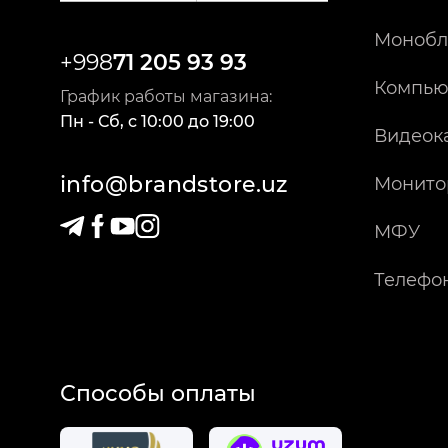
Монобл
+998
71 205 93 93
Компью
График работы магазина:
Пн - Сб
,
c
10:00
до
19:00
Видеок
info@brandstore.uz
Монито
МФУ
Телефо
Способы оплаты