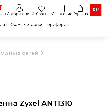
RU
сать
Авторизация
Избранное
Сравнение
Корзина
ля ПК
Компьютерная периферия
 МАЛЫХ СЕТЕЙ
енна Zyxel ANT1310