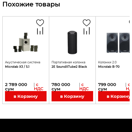
Похожие товары
Акустическая система
Портативная колонка
Колонки 2.0
Microlab X3 / 5.1
2E SoundXTube2 Black
Microlab B-70
2 789 000
780 000
799 000
|
с
|
с
|
с
сум
НДС
сум
НДС
сум
НД
в Корзину
в Корзину
в Корзину