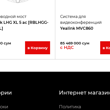
водной мост
Система для
ik LHG XL 5 ac [RBLHGG-
видеоконференций
L]
Yealink MVC860
00
сум
85 469 000
сум
с НДС
в Корзину
в К
ории
Интернет магази
оки
Политика