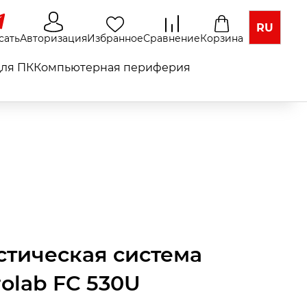
RU
сать
Авторизация
Избранное
Сравнение
Корзина
ля ПК
Компьютерная периферия
стическая система
rolab FC 530U