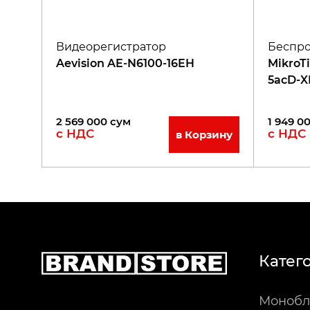
Видеорегистратор
Беспро
Aevision AE-N6100-16EH
MikroT
5acD-X
2 569 000
сум
1 949 0
с НДС
с НДС
в Корзину
Катег
Монобл