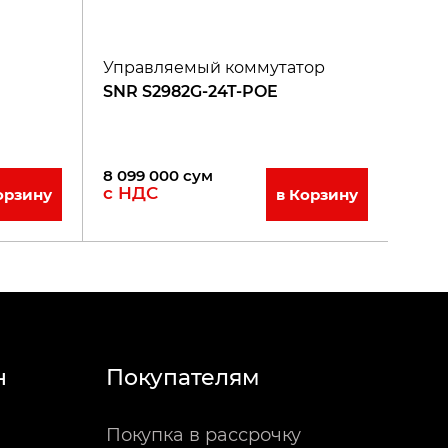
Управляемый коммутатор
SNR S2982G-24T-POE
8 099 000
сум
с НДС
орзину
в Корзину
н
Покупателям
Покупка в рассрочку