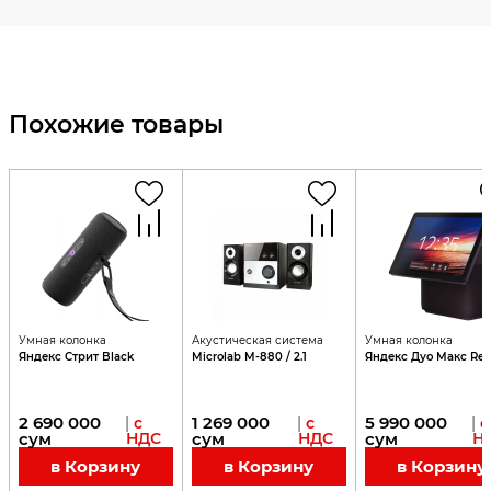
Похожие товары
Умная колонка
Акустическая система
Умная колонка
Яндекс Стрит Black
Microlab M-880 / 2.1
Яндекс Дуо Макс Re
2 690 000
1 269 000
5 990 000
|
с
|
с
|
с
сум
НДС
сум
НДС
сум
Н
в Корзину
в Корзину
в Корзину