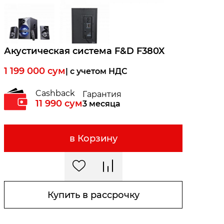
Акустическая система F&D F380X
1 199 000
сум
| c учетом НДС
Cashback
Гарантия
11 990
сум
3 месяца
в Корзину
Купить в рассрочку