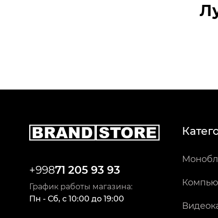
Л
Катег
Монобл
+998
71 205 93 93
Компью
График работы магазина:
Пн - Сб
,
c
10:00
до
19:00
Видеок