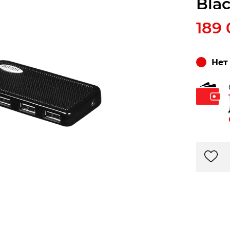
Bla
189
Нет