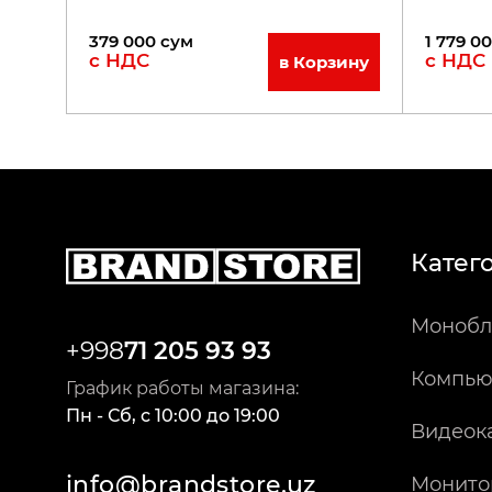
379 000
сум
1 779 0
с НДС
с НДС
в Корзину
Катег
Монобл
+998
71 205 93 93
Компью
График работы магазина:
Пн - Сб
,
c
10:00
до
19:00
Видеок
info@brandstore.uz
Монито