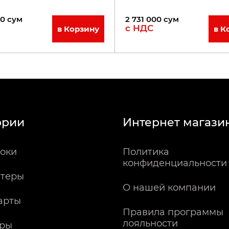
00
сум
2 731 000
сум
с НДС
в Корзину
в К
ории
Интернет магази
оки
Политика
конфиденциальности
теры
О нашей компании
арты
Правила программы
лояльности
ры