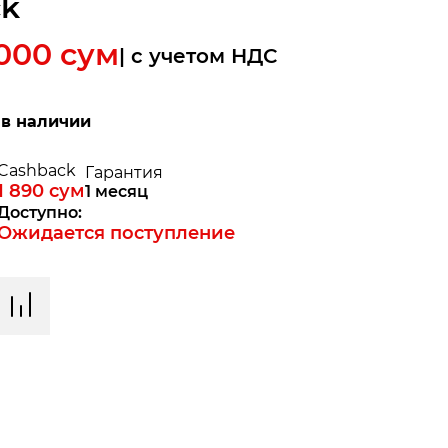
ck
 000
сум
| c учетом НДС
 в наличии
Cashback
Гарантия
1 890
сум
1 месяц
Доступно:
Ожидается поступление