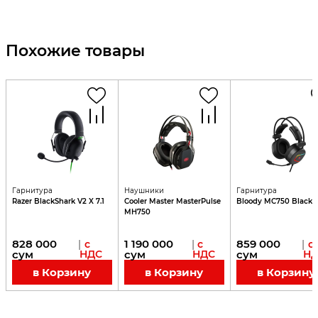
Похожие товары
Гарнитура
Наушники
Гарнитура
Razer BlackShark V2 X 7.1
Cooler Master MasterPulse
Bloody MC750 Black
MH750
828 000
1 190 000
859 000
|
с
|
с
|
с
сум
НДС
сум
НДС
сум
Н
в Корзину
в Корзину
в Корзину